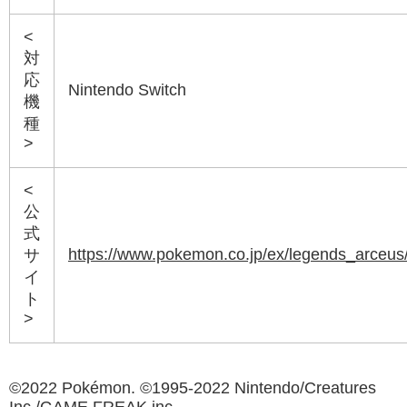
<
対
応
Nintendo Switch
機
種
>
<
公
式
https://www.pokemon.co.jp/ex/legends_arceus/
サ
イ
ト
>
©202
2
Pokémon. ©1995-202
2
Nintendo/Creatures