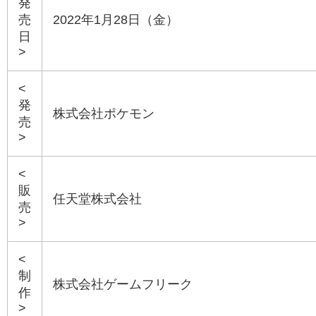
発
売
2022年1月28日（金）
日
>
<
発
株式会社ポケモン
売
>
<
販
任天堂株式会社
売
>
<
制
株式会社ゲームフリーク
作
>